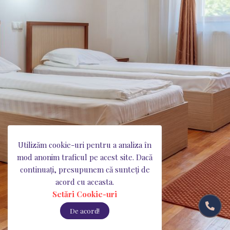
POSADA Center, Str. Posada, Nr. 33,
Râmnicu Vâlcea
Utilizăm cookie-uri pentru a analiza în
mod anonim traficul pe acest site. Dacă
Politica de confidențialitate
continuați, presupunem că sunteți de
acord cu aceasta.
Setări Cookie-uri
Setări Cookie-uri
De acord!
© 2026 SC Cozia Forest SA. Toate drepturile rezervate.